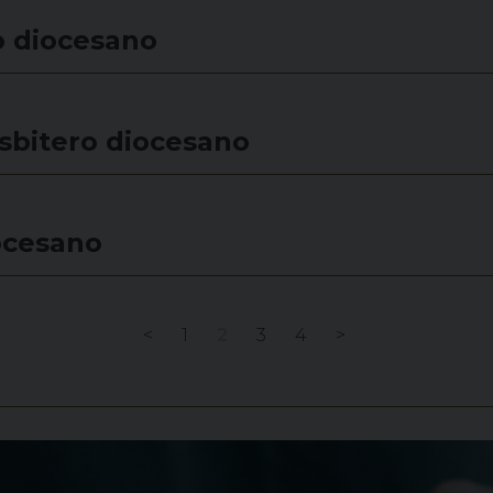
o diocesano
sbitero diocesano
ocesano
<
1
2
3
4
>