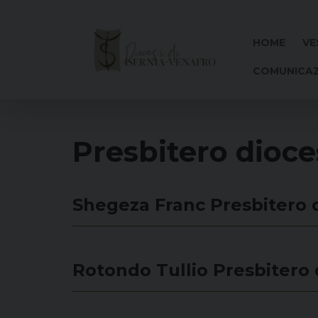
Skip
to
content
HOME
VE
COMUNICAZ
Presbitero dioc
Shegeza Franc
Presbitero 
Rotondo Tullio
Presbitero 