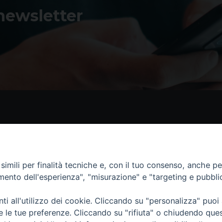
 newsletter
Contatti
I 
Piazza Andrea D'Isernia, 2
imili per finalità tecniche e, con il tuo consenso, anche per 
86170 Isernia
amento dell'esperienza", "misurazione" e "targeting e pubbli
086550849
segreteria@diocesiiserniavenafro.it
i all'utilizzo dei cookie. Cliccando su "personalizza" puoi
re le tue preferenze. Cliccando su "rifiuta" o chiudendo que