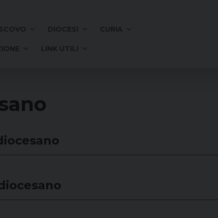
SCOVO
DIOCESI
CURIA
IONE
LINK UTILI
esano
diocesano
diocesano