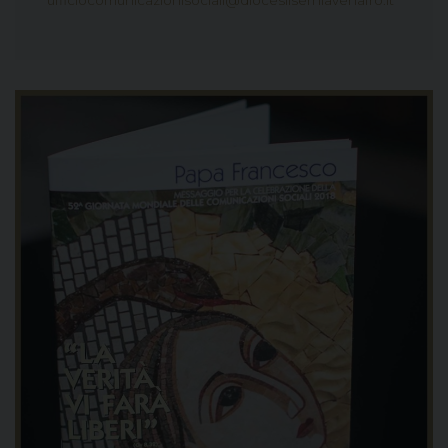
ufficiocomunicazionisociali@diocesiiserniavenafro.it