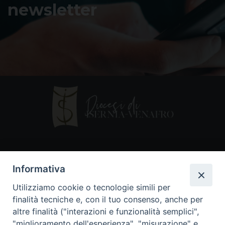
newsletter
Contatti
Informativa
Piazza Andrea D'Isernia, 2
Utilizziamo cookie o tecnologie simili per
86170 Isernia
finalità tecniche e, con il tuo consenso, anche per
086550849
altre finalità ("interazioni e funzionalità semplici",
segreteria@diocesiiserniavenafro.it
"miglioramento dell'esperienza", "misurazione" e