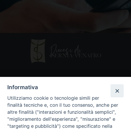
Contatti
Informativa
Piazza Andrea D'Isernia, 2
Utilizziamo cookie o tecnologie simili per
86170 Isernia
finalità tecniche e, con il tuo consenso, anche per
086550849
altre finalità ("interazioni e funzionalità semplici",
segreteria@diocesiiserniavenafro.it
"miglioramento dell'esperienza", "misurazione" e
"targeting e pubblicità") come specificato nella
I nostri social