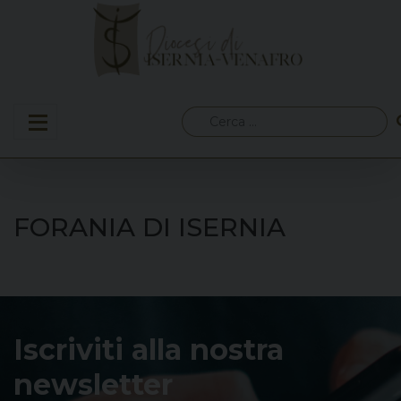
Skip
to
content
Ricerca
per:
FORANIA DI ISERNIA
Iscriviti alla nostra
newsletter