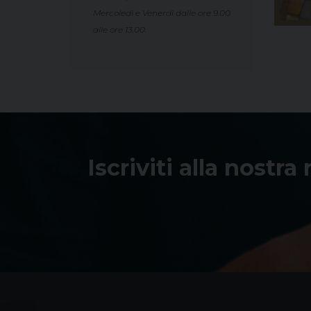
Mercoledì e Venerdì dalle ore 9.00
alle ore 13.00.
Iscriviti alla nostra