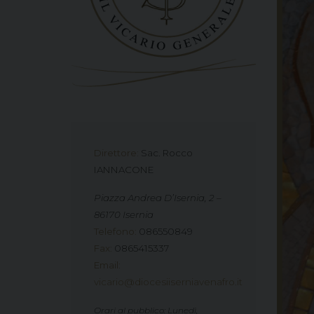
Direttore:
Sac. Rocco
IANNACONE
Piazza Andrea D’Isernia, 2 –
86170 Isernia
Telefono
:
086550849
Fax
:
0865415337
Email
:
vicario@diocesiiserniavenafro.it
Orari al pubblico: Lunedì,