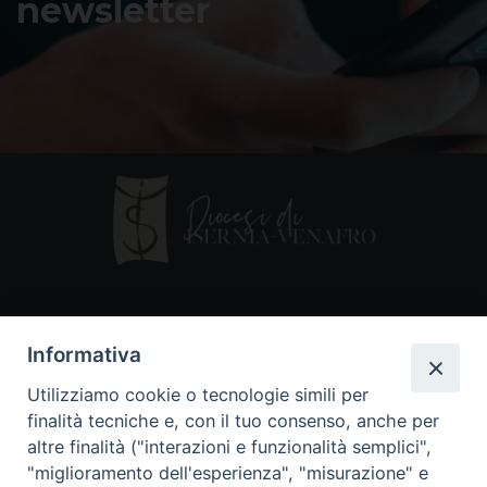
newsletter
Contatti
Informativa
Piazza Andrea D'Isernia, 2
Utilizziamo cookie o tecnologie simili per
86170 Isernia
finalità tecniche e, con il tuo consenso, anche per
086550849
altre finalità ("interazioni e funzionalità semplici",
segreteria@diocesiiserniavenafro.it
"miglioramento dell'esperienza", "misurazione" e