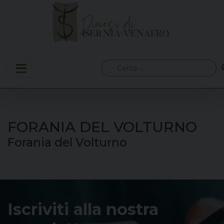
Skip
to
content
Ricerca
per:
FORANIA DEL VOLTURNO
Forania del Volturno
Iscriviti alla nostra