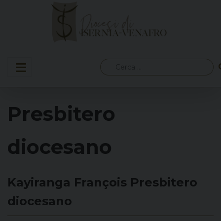
Skip
to
content
Ricerca
per:
Presbitero
diocesano
Kayiranga François
Presbitero
diocesano