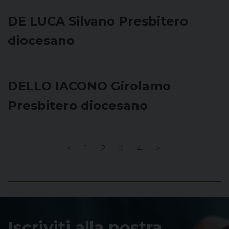
DE LUCA Silvano
Presbitero
diocesano
DELLO IACONO Girolamo
Presbitero diocesano
<
1
2
3
4
>
Iscriviti alla nostra