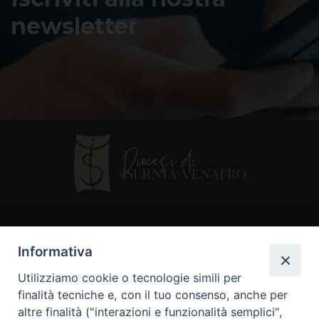
newsletter
Contatti
Informativa
Piazza Andrea D'Isernia, 2
Utilizziamo cookie o tecnologie simili per
86170 Isernia
finalità tecniche e, con il tuo consenso, anche per
086550849
altre finalità ("interazioni e funzionalità semplici",
segreteria@diocesiiserniavenafro.it