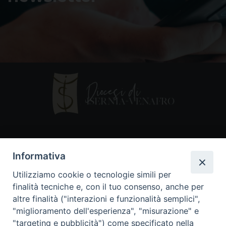
Contatti
Informativa
Piazza Andrea D'Isernia, 2
Utilizziamo cookie o tecnologie simili per
86170 Isernia
finalità tecniche e, con il tuo consenso, anche per
086550849
altre finalità ("interazioni e funzionalità semplici",
segreteria@diocesiiserniavenafro.it
"miglioramento dell'esperienza", "misurazione" e
"targeting e pubblicità") come specificato nella