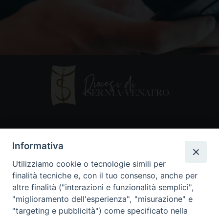
Contatti
Informativa
Piazza Andrea D'Isernia, 2
Utilizziamo cookie o tecnologie simili per
86170 Isernia
finalità tecniche e, con il tuo consenso, anche per
086550849
altre finalità ("interazioni e funzionalità semplici",
segreteria@diocesiiserniavenafro.it
"miglioramento dell'esperienza", "misurazione" e
"targeting e pubblicità") come specificato nella
I nostri social