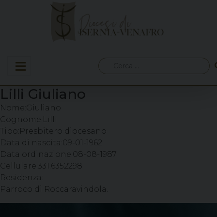
Skip
to
content
Ricerca
per:
Lilli Giuliano
Nome:
Giuliano
Cognome:
Lilli
Tipo:
Presbitero diocesano
Data di nascita:
09-01-1962
Data ordinazione:
08-08-1987
Cellulare:
331.6352298
Residenza:
Parroco di Roccaravindola.