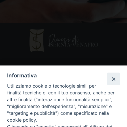
Contatti
Informativa
Piazza Andrea D'Isernia, 2
Utilizziamo cookie o tecnologie simili per
86170 Isernia
finalità tecniche e, con il tuo consenso, anche per
086550849
altre finalità ("interazioni e funzionalità semplici",
segreteria@diocesiiserniavenafro.it
"miglioramento dell'esperienza", "misurazione" e
"targeting e pubblicità") come specificato nella
I nostri social
cookie policy.
Cliccando su "accetta" acconsenti all'utilizzo dei