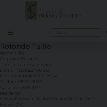
Skip
to
content
Ricerca
per:
Rotondo Tullio
Nome:
Tullio
Cognome:
Rotondo
Tipo:
Presbitero diocesano
Data di nascita:
27-06-1966
Data ordinazione:
07-12-2004
Telefono:
0823.945630
Cellulare:
339.4951774
Residenza:
Vicario Parrocchiale di Ave Gratia Plena in Gallo
Matese (CE).