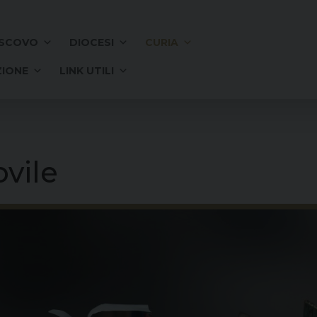
SCOVO
DIOCESI
CURIA
IONE
LINK UTILI
ovile