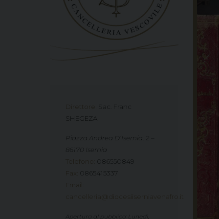
Direttore:
Sac. Franc
SHEGEZA
Piazza Andrea D’Isernia, 2 –
86170 Isernia
Telefono
:
086550849
Fax
:
0865415337
Email
:
cancelleria@diocesiiserniavenafro.it
Apertura al pubblico: Lunedì,