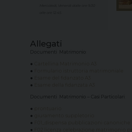
Mercoledì, Venerdì dalle ore 9.30
alle ore 12.45.
Allegati
Documenti Matrimonio
:
●
Cartellina Matrimonio A3
●
Formulario istruttoria matrimoniale
●
Esame del fidanzato A3
●
Esame della fidanzata A3
Documenti Matrimonio – Casi Particolari
:
●
prontuario
●
giuramento suppletorio
●
F01_dispensa pubblicazioni canoniche
●
F02 licenza celebrazione matrimonio prim