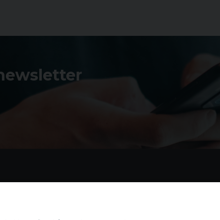
 newsletter
Contatti
I 
Piazza Andrea D'Isernia, 2