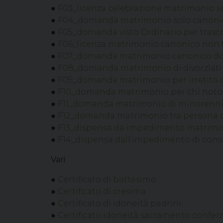
●
F03_licenza celebrazione matrimonio sen
●
F04_domanda matrimonio solo canoni
●
F05_domanda visto Ordinario per trascr
●
F06_licenza matrimonio canonico non tra
●
F07_domanda matrimonio canonico dopo
●
F08_domanda matrimonio di divorziati
●
F09_domanda matrimonio per irretito 
●
F10_domanda matrimonio per chi noto
●
F11_domanda matrimonio di minorenn
●
F12_domanda matrimonio tra persona ca
●
F13_dispensa da impedimento matrimoni
●
F14_dispensa dall’impedimento di con
Vari
:
●
Certificato di battesimo
●
Certificato di cresima
●
Certificato di idoneità padrini
●
Certificato idoneità sacramento confe