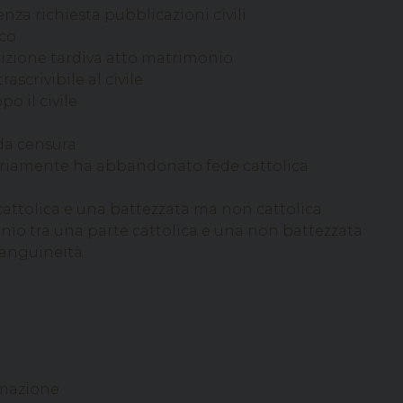
za richiesta pubblicazioni civili
co
izione tardiva atto matrimonio
scrivibile al civile
 il civile
da censura
riamente ha abbandonato fede cattolica
i
ttolica e una battezzata ma non cattolica
o tra una parte cattolica e una non battezzata
sanguineità
rmazione