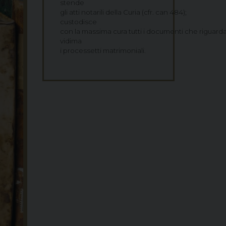
stende
gli atti notarili della Curia (cfr. can 484);
custodisce
con la massima cura tutti i documenti che riguardan
vidima
i processetti matrimoniali.