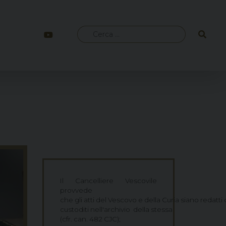
Ricerca
per:
Il Cancelliere Vescovile
provvede
che gli atti del Vescovo e della Curia siano redat
custoditi nell'archivio della stessa
(cfr. can. 482 CJC);