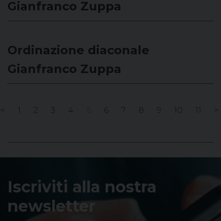
Gianfranco Zuppa
Ordinazione diaconale
Gianfranco Zuppa
<
1
2
3
4
5
6
7
8
9
10
11
>
Iscriviti alla nostra
newsletter