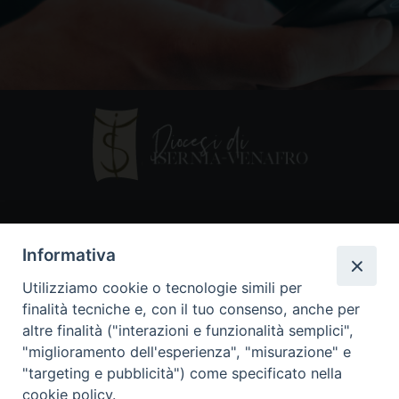
Contatti
Informativa
Piazza Andrea D'Isernia, 2
Utilizziamo cookie o tecnologie simili per
86170 Isernia
finalità tecniche e, con il tuo consenso, anche per
086550849
altre finalità ("interazioni e funzionalità semplici",
segreteria@diocesiiserniavenafro.it
"miglioramento dell'esperienza", "misurazione" e
"targeting e pubblicità") come specificato nella
I nostri social
cookie policy.