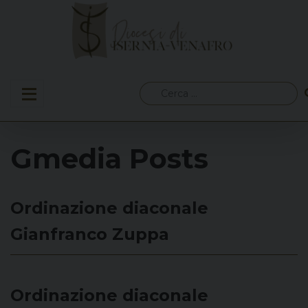
Skip
to
content
Ricerca
per:
Gmedia Posts
Ordinazione diaconale
Gianfranco Zuppa
Ordinazione diaconale