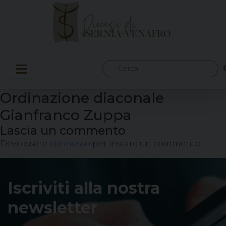
Skip
to
content
Ricerca
per:
Ordinazione diaconale
Gianfranco Zuppa
Lascia un commento
Devi essere
connesso
per inviare un commento.
Iscriviti alla nostra
newsletter