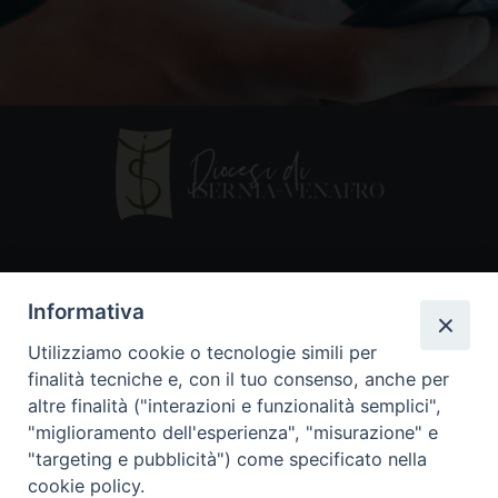
Contatti
Informativa
Piazza Andrea D'Isernia, 2
Utilizziamo cookie o tecnologie simili per
86170 Isernia
finalità tecniche e, con il tuo consenso, anche per
086550849
altre finalità ("interazioni e funzionalità semplici",
segreteria@diocesiiserniavenafro.it
"miglioramento dell'esperienza", "misurazione" e
"targeting e pubblicità") come specificato nella
I nostri social
cookie policy.