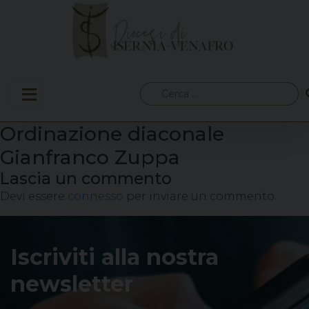
Skip
to
content
Ricerca
per:
Ordinazione diaconale
Gianfranco Zuppa
Lascia un commento
Devi essere
connesso
per inviare un commento.
Iscriviti alla nostra
newsletter