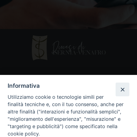
Contatti
Informativa
Piazza Andrea D'Isernia, 2
Utilizziamo cookie o tecnologie simili per
86170 Isernia
finalità tecniche e, con il tuo consenso, anche per
086550849
altre finalità ("interazioni e funzionalità semplici",
segreteria@diocesiiserniavenafro.it
"miglioramento dell'esperienza", "misurazione" e
"targeting e pubblicità") come specificato nella
I nostri social
cookie policy.