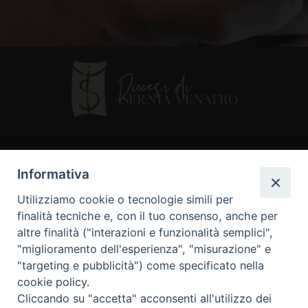
Contatti
Informativa
Piazza Andrea D'Isernia, 2
Utilizziamo cookie o tecnologie simili per
86170 Isernia
finalità tecniche e, con il tuo consenso, anche per
086550849
altre finalità ("interazioni e funzionalità semplici",
segreteria@diocesiiserniavenafro.it
"miglioramento dell'esperienza", "misurazione" e
"targeting e pubblicità") come specificato nella
I nostri social
cookie policy.
Cliccando su "accetta" acconsenti all'utilizzo dei