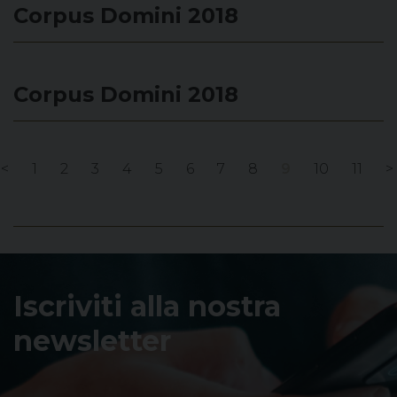
Corpus Domini 2018
Corpus Domini 2018
<
1
2
3
4
5
6
7
8
9
10
11
>
Iscriviti alla nostra
newsletter