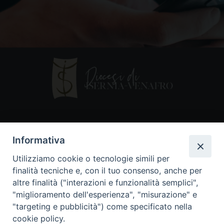
Contatti
Informativa
Piazza Andrea D'Isernia, 2
Utilizziamo cookie o tecnologie simili per
86170 Isernia
finalità tecniche e, con il tuo consenso, anche per
086550849
altre finalità ("interazioni e funzionalità semplici",
segreteria@diocesiiserniavenafro.it
"miglioramento dell'esperienza", "misurazione" e
"targeting e pubblicità") come specificato nella
I nostri social
cookie policy.