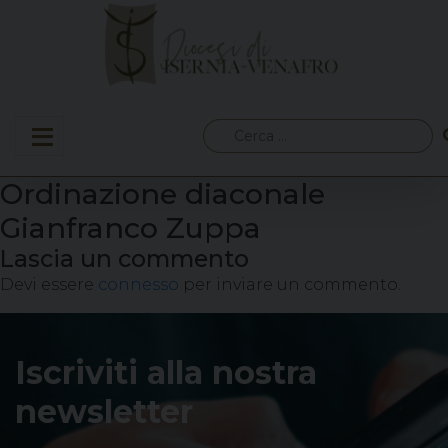
Skip
to
content
Ricerca
per:
Ordinazione diaconale
Gianfranco Zuppa
Lascia un commento
Devi essere
connesso
per inviare un commento.
Iscriviti alla nostra
newsletter