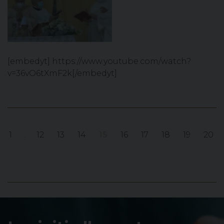
[embedyt] https://www.youtube.com/watch?
v=36vO6tXmF2k[/embedyt]
1
...
12
13
14
15
16
17
18
19
20