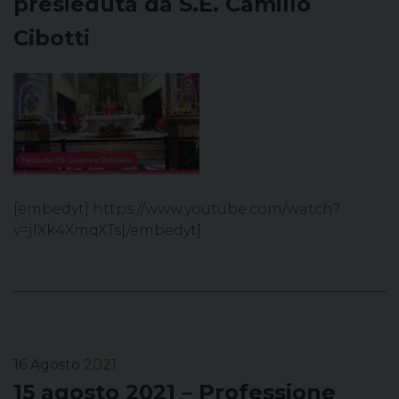
presieduta da S.E. Camillo
Cibotti
[embedyt] https://www.youtube.com/watch?
v=jlXk4XmqXTs[/embedyt]
16 Agosto 2021
15 agosto 2021 – Professione