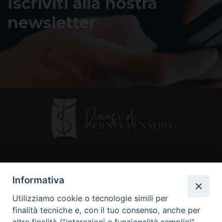
Iscriviti alla nostra
newsletter
Contatti
Informativa
Piazza Andrea D'Isernia, 2
Utilizziamo cookie o tecnologie simili per
86170 Isernia
finalità tecniche e, con il tuo consenso, anche per
086550849