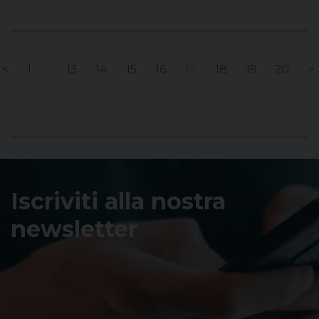
<
1
...
13
14
15
16
17
18
19
20
>
Iscriviti alla nostra
newsletter