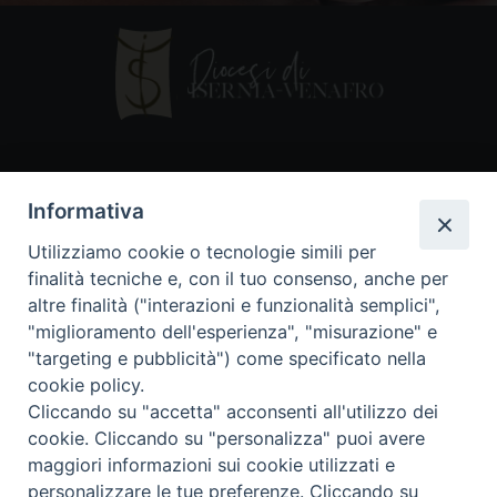
Contatti
Informativa
Piazza Andrea D'Isernia, 2
Utilizziamo cookie o tecnologie simili per
86170 Isernia
finalità tecniche e, con il tuo consenso, anche per
086550849
altre finalità ("interazioni e funzionalità semplici",
segreteria@diocesiiserniavenafro.it
"miglioramento dell'esperienza", "misurazione" e
"targeting e pubblicità") come specificato nella
I nostri social
cookie policy.
Cliccando su "accetta" acconsenti all'utilizzo dei
cookie. Cliccando su "personalizza" puoi avere
Copyright © 2018 - Diocesi di Isernia-Venafro (C.F.
maggiori informazioni sui cookie utilizzati e
90008750946). Riproduzione solo con permesso.
Tutti i diritti sono riservati
personalizzare le tue preferenze. Cliccando su