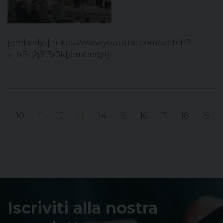
[embedyt] https://www.youtube.com/watch?
v=hBL2j913x3k[/embedyt]
...
10
11
12
13
14
15
16
17
18
19
Iscriviti alla nostra