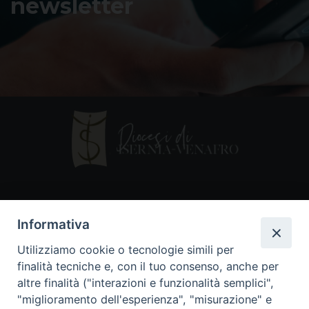
newsletter
Contatti
Informativa
Piazza Andrea D'Isernia, 2
Utilizziamo cookie o tecnologie simili per
86170 Isernia
finalità tecniche e, con il tuo consenso, anche per
086550849
altre finalità ("interazioni e funzionalità semplici",
segreteria@diocesiiserniavenafro.it
"miglioramento dell'esperienza", "misurazione" e