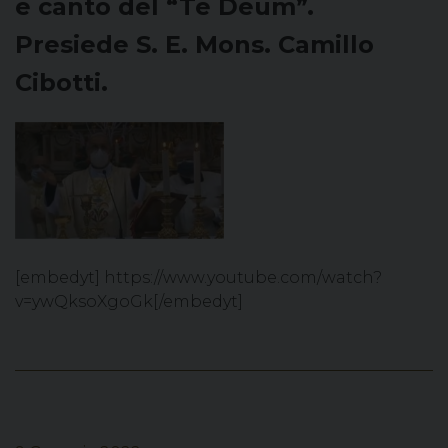
e canto del “Te Deum”.
Presiede S. E. Mons. Camillo
Cibotti.
[embedyt] https://www.youtube.com/watch?
v=ywQksoXgoGk[/embedyt]