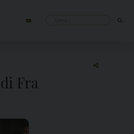
Ricerca
per:
 di Fra