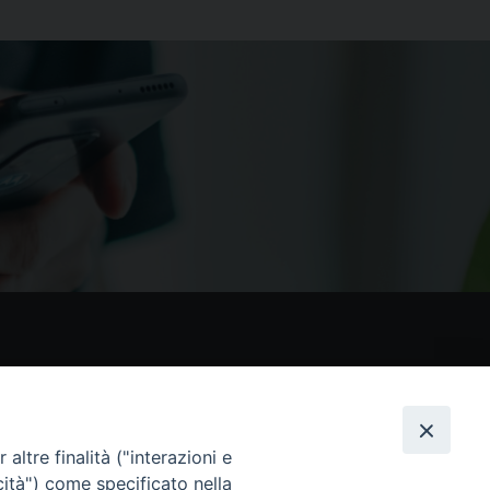
nostri social
altre finalità ("interazioni e
cità") come specificato nella