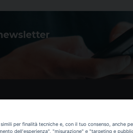
 newsletter
Contatti
I 
Piazza Andrea D'Isernia, 2
imili per finalità tecniche e, con il tuo consenso, anche per 
86170 Isernia
amento dell'esperienza", "misurazione" e "targeting e pubbli