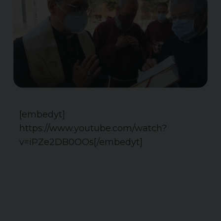
[embedyt]
https://www.youtube.com/watch?
v=iPZe2DB0OOs[/embedyt]