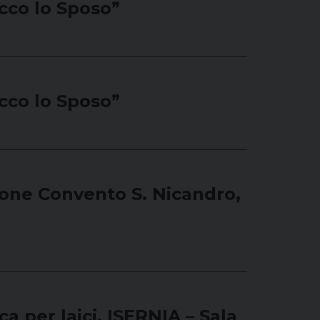
cco lo Sposo”
cco lo Sposo”
alone Convento S. Nicandro,
 per laici. ISERNIA – Sala