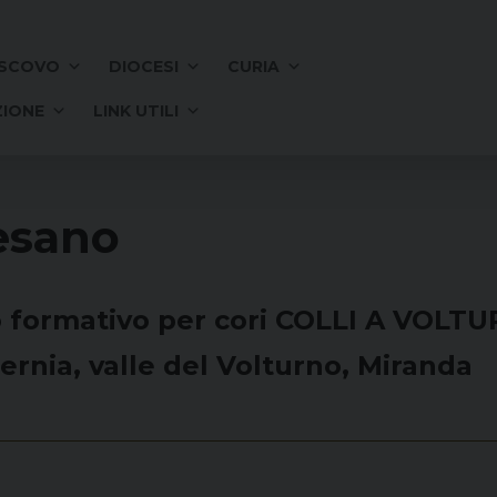
SCOVO
DIOCESI
CURIA
IONE
LINK UTILI
esano
tro formativo per cori COLLI A VOLT
sernia, valle del Volturno, Miranda