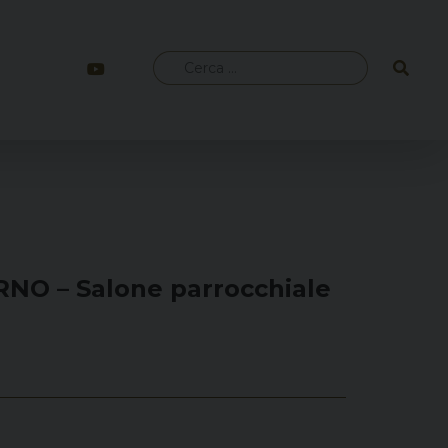
Ricerca
per:
URNO – Salone parrocchiale