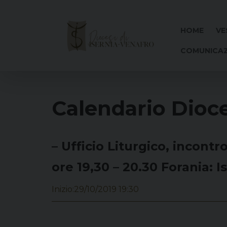
Skip
to
content
HOME
VE
COMUNICAZ
Calendario Dioc
– Ufficio Liturgico, incon
ore 19,30 – 20.30 Forania: I
Inizio:
29/10/2019 19:30