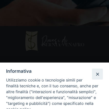
Contatti
Informativa
Piazza Andrea D'Isernia, 2
Utilizziamo cookie o tecnologie simili per
86170 Isernia
finalità tecniche e, con il tuo consenso, anche per
086550849
altre finalità ("interazioni e funzionalità semplici",
segreteria@diocesiiserniavenafro.it
"miglioramento dell'esperienza", "misurazione" e
"targeting e pubblicità") come specificato nella
I nostri social