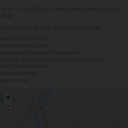
COLLI A VOLTURNO – Salone parrocchiale ore 19,30 –
20.30
Forania: Isernia, valle del Volturno, Miranda
Inizio:
29/10/2019 19:30
Fine:
29/10/2019 20:30
Categorie:
Calendario Diocesano
Indirizzo:
86073 Colli a Volturno Molise Italia
Città:
Colli a Volturno
Regione:
Molise
Paese:
Italia
- Ufficio Liturgico, incontro formativo per cori COLLI A VOLTURNO - Salone
+
parrocchiale ore 19,30 - 20.30 Forania: Isernia, valle del Volturno, Miranda
−