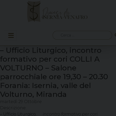
Skip
to
content
Ricerca
per:
– Ufficio Liturgico, incontro
formativo per cori COLLI A
VOLTURNO – Salone
parrocchiale ore 19,30 – 20.30
Forania: Isernia, valle del
Volturno, Miranda
martedì
29
Ottobre
Descrizione:
–
Ufficio Liturgico
, incontro formativo per cori