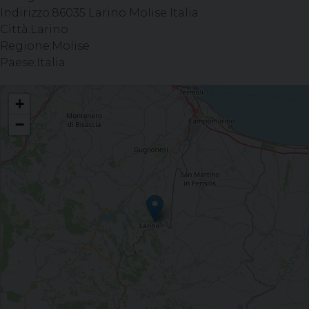
Indirizzo:
86035 Larino Molise Italia
Città:
Larino
Regione:
Molise
Paese:
Italia
- Ufficio per la nuova evangelizzazione LARINO - Seminario “Ecco lo Sposo”
+
−