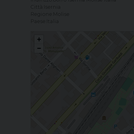
Città:
Isernia
Regione:
Molise
Paese:
Italia
Celebrazione Eucaristica Consiglio Regionale AC (Parrocchia 
+
−