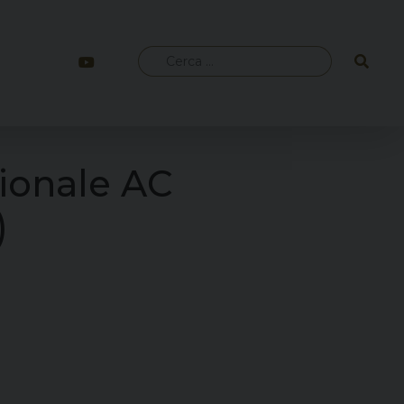
Ricerca
per:
gionale AC
)