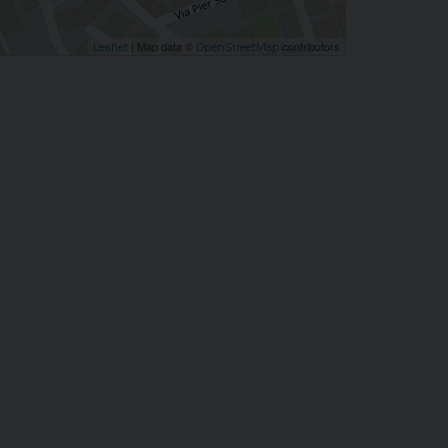
| Map data ©
contributors
Leaflet
OpenStreetMap