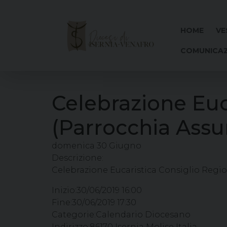
Skip
to
content
HOME
VE
COMUNICAZ
Celebrazione Euc
(Parrocchia Assun
domenica
30
Giugno
Descrizione:
Celebrazione Eucaristica Consiglio Region
Inizio:
30/06/2019 16:00
Fine:
30/06/2019 17:30
Categorie:
Calendario Diocesano
Indirizzo:
86170 Isernia Molise Italia