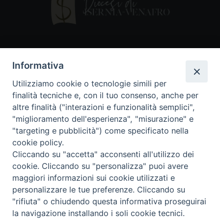
Contatti
Informativa
Piazza Andrea D'Isernia, 2
Utilizziamo cookie o tecnologie simili per
86170 Isernia
finalità tecniche e, con il tuo consenso, anche per
086550849
altre finalità ("interazioni e funzionalità semplici",
segreteria@diocesiiserniavenafro.it
"miglioramento dell'esperienza", "misurazione" e
"targeting e pubblicità") come specificato nella
I nostri social
cookie policy.
Cliccando su "accetta" acconsenti all'utilizzo dei
cookie. Cliccando su "personalizza" puoi avere
Copyright © 2018 - Diocesi di Isernia-Venafro (C.F.
maggiori informazioni sui cookie utilizzati e
90008750946). Riproduzione solo con permesso.
Tutti i diritti sono riservati
personalizzare le tue preferenze. Cliccando su
"rifiuta" o chiudendo questa informativa proseguirai
la navigazione installando i soli cookie tecnici.