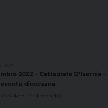
e 2022
mbre 2022 – Cattedrale D’Isernia –
ioventù diocesana
tch?v=vMkpmU82NdI[/embedyt]