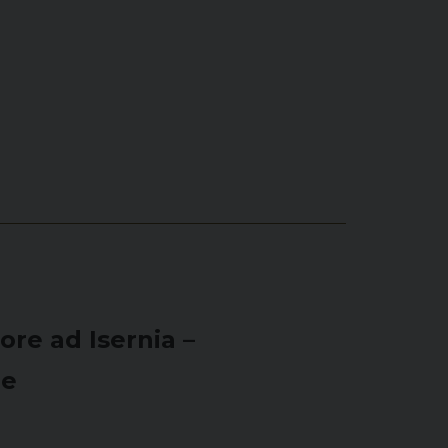
re ad Isernia –
re