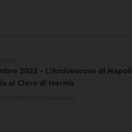
e 2022
mbre 2022 – L’Arcivescovo di Napo
ia al Clero di Isernia
tch?v=-A9NyMLCBhM[/embedyt]