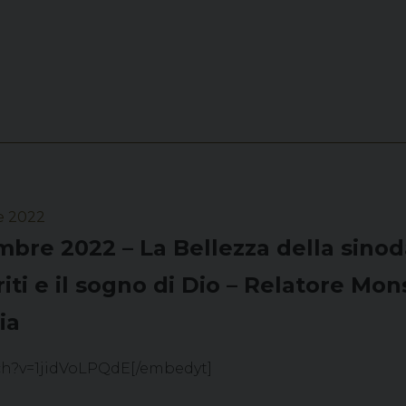
e 2022
bre 2022 – La Bellezza della sinodal
eriti e il sogno di Dio – Relatore M
ia
ch?v=1jidVoLPQdE[/embedyt]