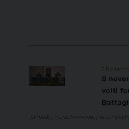
9 Novembr
8 novem
volti f
Battagl
[embedyt] https://www.youtube.com/wat