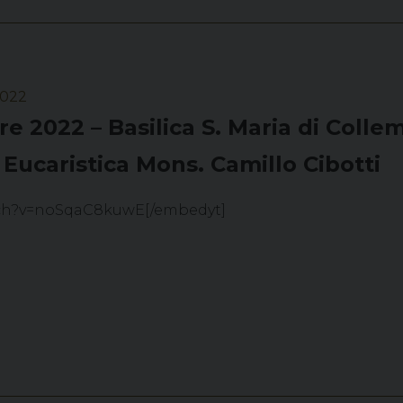
2022
re 2022 – Basilica S. Maria di Colle
 Eucaristica Mons. Camillo Cibotti
tch?v=noSqaC8kuwE[/embedyt]