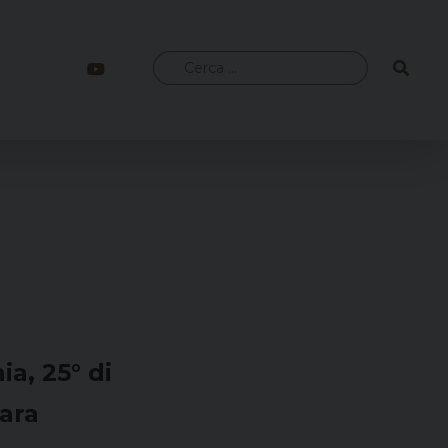
Ricerca
per:
a, 25° di
ara