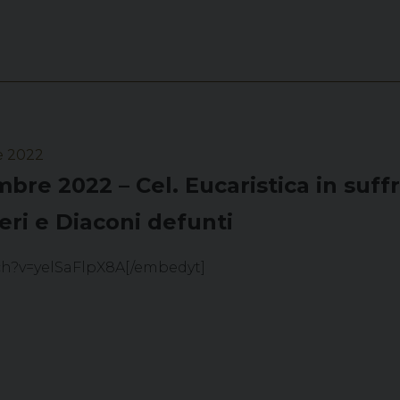
e 2022
bre 2022 – Cel. Eucaristica in suffr
eri e Diaconi defunti
ch?v=yelSaFlpX8A[/embedyt]