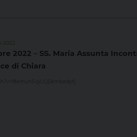
e 2022
bre 2022 – SS. Maria Assunta Incont
uce di Chiara
tch?v=I8kmuh5igUQ[/embedyt]