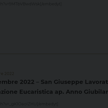
tch?v=9MTbVBwdWsk[/embedyt]
re 2022
mbre 2022 – San Giuseppe Lavorato
zione Eucaristica ap. Anno Giubila
ch?v=_gK1OaoIZHU[/embedyt]