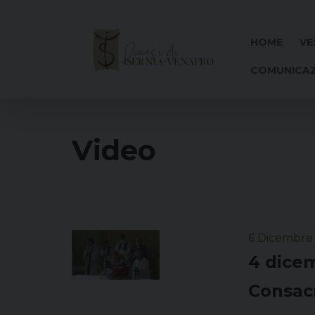
Skip
to
content
HOME
VE
COMUNICAZ
Video
6 Dicembre
4 dicem
Consacr