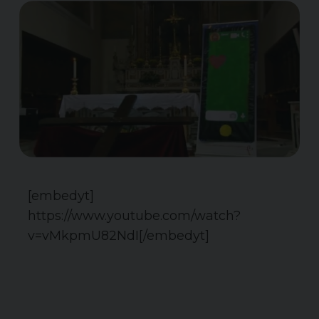
[embedyt]
https://www.youtube.com/watch?
v=vMkpmU82NdI[/embedyt]