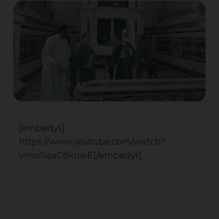
[embedyt]
https://www.youtube.com/watch?
v=noSqaC8kuwE[/embedyt]