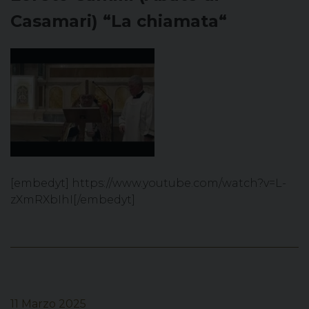
Casamari) “La chiamata“
[embedyt] https://www.youtube.com/watch?v=L-
zXmRXbIhI[/embedyt]
11 Marzo 2025