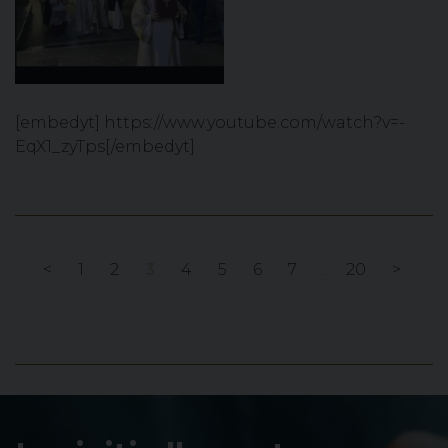
[embedyt] https://www.youtube.com/watch?v=-
EqX1_zyTps[/embedyt]
<
1
2
3
4
5
6
7
...
20
>