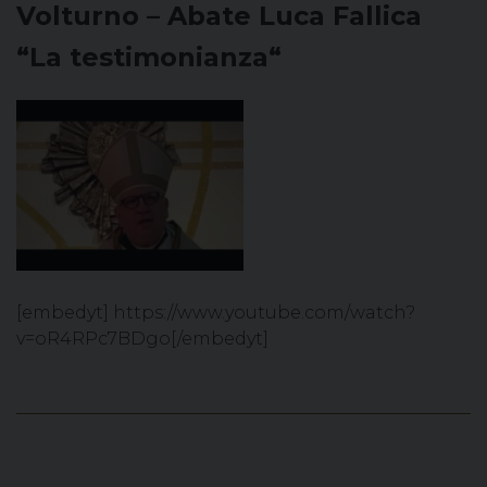
Volturno – Abate Luca Fallica
“La testimonianza“
[embedyt] https://www.youtube.com/watch?
v=oR4RPc7BDgo[/embedyt]