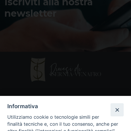
Iscriviti alla nostra
newsletter
Contatti
Informativa
Piazza Andrea D'Isernia, 2
Utilizziamo cookie o tecnologie simili per
86170 Isernia
finalità tecniche e, con il tuo consenso, anche per
086550849