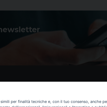
 newsletter
Contatti
I 
Piazza Andrea D'Isernia, 2
imili per finalità tecniche e, con il tuo consenso, anche per 
86170 Isernia