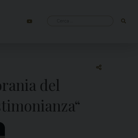
Ricerca
per:
orania del
estimonianza“