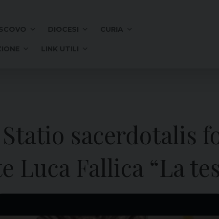
SCOVO
DIOCESI
CURIA
IONE
LINK UTILI
 Statio sacerdotalis f
e Luca Fallica “La t