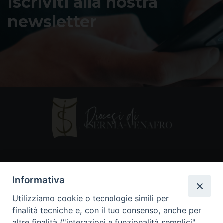
Iscriviti alla nostra
newsletter
Contatti
Informativa
Piazza Andrea D'Isernia, 2
Utilizziamo cookie o tecnologie simili per
86170 Isernia
finalità tecniche e, con il tuo consenso, anche per
086550849
altre finalità ("interazioni e funzionalità semplici",