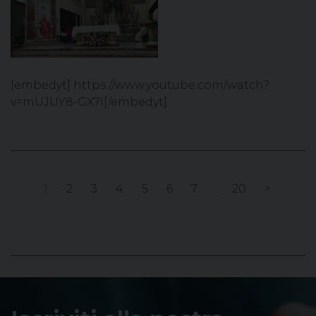
[embedyt] https://www.youtube.com/watch?
v=mUJUY8-GX7I[/embedyt]
1
2
3
4
5
6
7
...
20
>