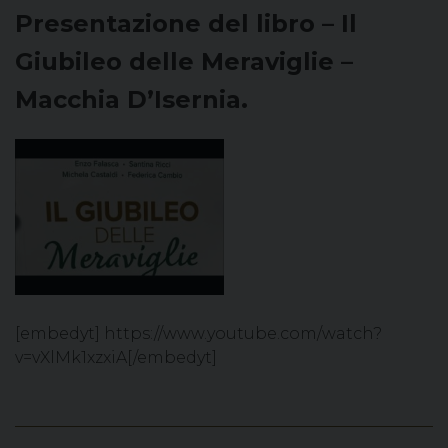
Presentazione del libro – Il
Giubileo delle Meraviglie –
Macchia D’Isernia.
[embedyt] https://www.youtube.com/watch?
v=vXlMk1xzxiA[/embedyt]