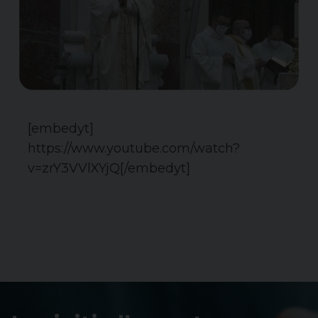
[embedyt]
https://www.youtube.com/watch?
v=zrY3VVlXYjQ[/embedyt]