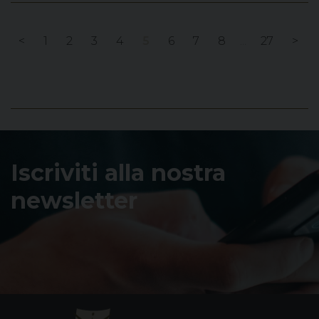
<
1
2
3
4
5
6
7
8
...
27
>
Iscriviti alla nostra
newsletter