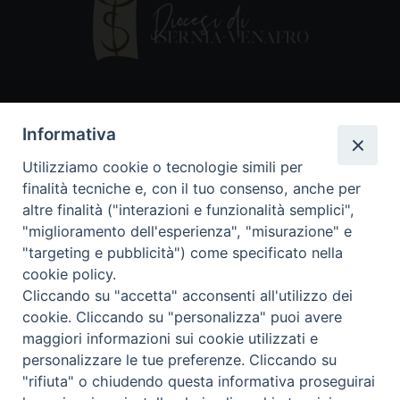
Contatti
Informativa
Piazza Andrea D'Isernia, 2
Utilizziamo cookie o tecnologie simili per
86170 Isernia
finalità tecniche e, con il tuo consenso, anche per
086550849
altre finalità ("interazioni e funzionalità semplici",
segreteria@diocesiiserniavenafro.it
"miglioramento dell'esperienza", "misurazione" e
"targeting e pubblicità") come specificato nella
I nostri social
cookie policy.
Cliccando su "accetta" acconsenti all'utilizzo dei
cookie. Cliccando su "personalizza" puoi avere
Copyright © 2018 - Diocesi di Isernia-Venafro (C.F.
maggiori informazioni sui cookie utilizzati e
90008750946). Riproduzione solo con permesso.
Tutti i diritti sono riservati
personalizzare le tue preferenze. Cliccando su
"rifiuta" o chiudendo questa informativa proseguirai