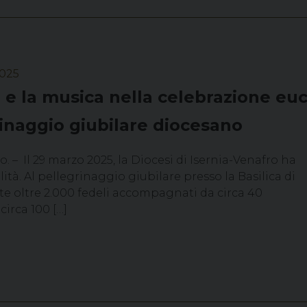
2025
o e la musica nella celebrazione euc
inaggio giubilare diocesano
oro. – Il 29 marzo 2025, la Diocesi di Isernia-Venafro ha
tà. Al pellegrinaggio giubilare presso la Basilica di
e oltre 2.000 fedeli accompagnati da circa 40
circa 100 […]