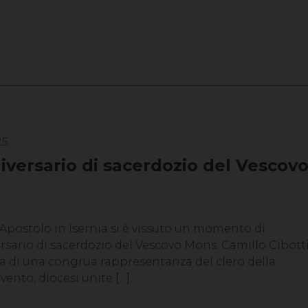
25
iversario di sacerdozio del Vescov
o Apostolo in Isernia si è vissuto un momento di
ersario di sacerdozio del Vescovo Mons. Camillo Cibott
za di una congrua rappresentanza del clero della
ivento, diocesi unite […]