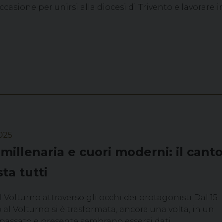
ccasione per unirsi alla diocesi di Trivento e lavorare 
025
millenaria e cuori moderni: il cant
ta tutti
 Volturno attraverso gli occhi dei protagonisti Dal 15
o al Volturno si è trasformata, ancora una volta, in un
 passato e presente sembrano essersi dati