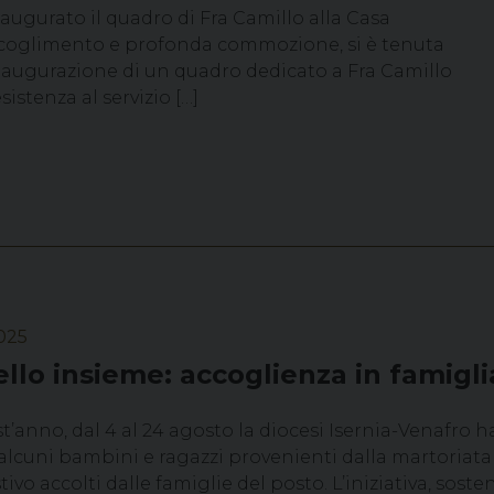
naugurato il quadro di Fra Camillo alla Casa
raccoglimento e profonda commozione, si è tenuta
’inaugurazione di un quadro dedicato a Fra Camillo
sistenza al servizio […]
025
ello insieme: accoglienza in famigli
’anno, dal 4 al 24 agosto la diocesi Isernia-Venafro ha
alcuni bambini e ragazzi provenienti dalla martoriata
tivo accolti dalle famiglie del posto. L’iniziativa, sos