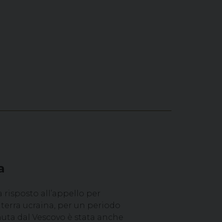
a
 risposto all’appello per
 terra ucraina, per un periodo
tenuta dal Vescovo è stata anche