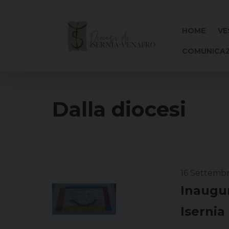
Skip
to
content
HOME
VE
COMUNICAZ
Dalla diocesi
16 Settemb
Inaugur
Isernia