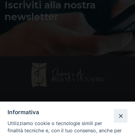
Iscriviti alla nostra
newsletter
Contatti
Informativa
Piazza Andrea D'Isernia, 2
Utilizziamo cookie o tecnologie simili per
86170 Isernia
finalità tecniche e, con il tuo consenso, anche per
086550849