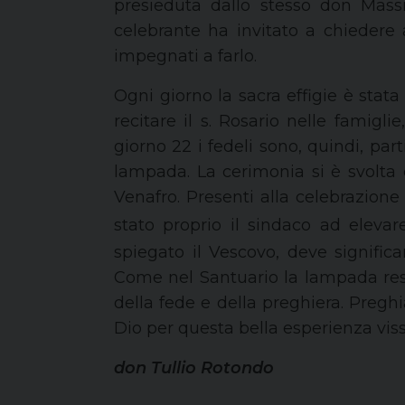
presieduta da
llo stesso
don Massi
celebrante
ha invitato a chiedere a
impegnati a farlo.
Ogni giorno la sacra effigie
è stata
recita
re
il s. Rosario nelle famiglie
,
giorno 22
i fedeli sono, quindi,
part
lampada.
La cerimonia si è svolta
Venafro.
Presenti alla celebrazion
stato proprio il s
indaco ad elevare
spiegato il Vescovo, deve signific
C
ome nel Santuario la lampada rest
della fede e della preghiera. Pregh
Dio per questa bella esperienza viss
don
Tullio
Rotondo