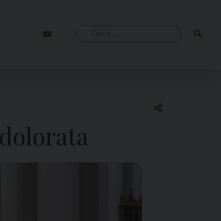
Ricerca
per:
ddolorata