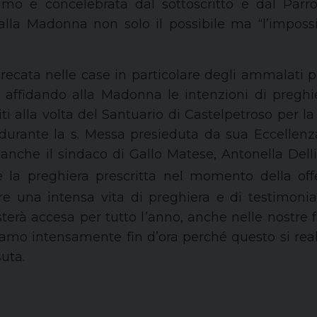
mo e concelebrata da
l sottoscritto
e dal Parr
lla Madonna non solo il possibile ma “l’impossibi
 recata
nelle case in particolare degli ammalati 
af
fida
nd
o alla Madonna le intenzioni di preghie
iti alla volta del Santuario di Castelpetroso per la 
 durante la s. Messa
presieduta
d
a
sua Eccellenz
e anche
il s
indaco
di Gallo Matese
, Antonella Delli
 la preghiera prescritta nel momento della offe
are una intensa vita di preghiera e di testimonia
erà accesa per tutto l’anno, anche nelle nostre f
iamo intensamente fin d’ora perché questo si rea
uta.