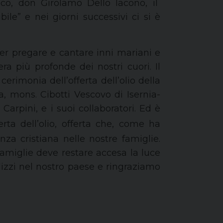
oco, don Girolamo
D
ello Iacono,
il
le” e nei giorni successivi ci si
è
per
pregare e cantare inni mariani e
ra più profonde dei nostri cuori.
Il
cerimonia dell’offerta dell’olio della
a,
mons
.
Cibotti
Vescovo di Isernia-
 Carpini, e i suoi collaboratori
. E
d è
rta dell’olio, offerta che, come ha
n
za cristiana nelle nostre famiglie
.
amiglie deve restare accesa la luce
lizzi nel nostro paese e ringraziamo