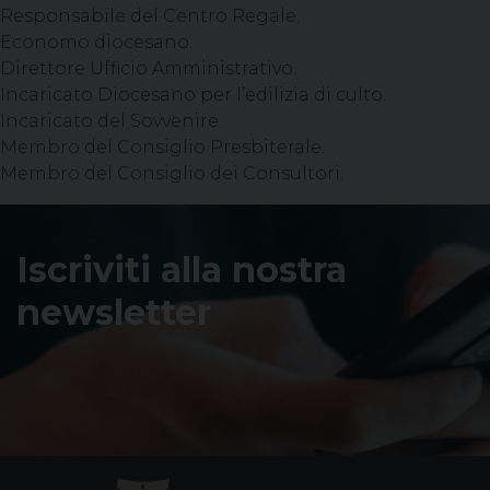
Responsabile del Centro Regale.
Economo diocesano.
Direttore Ufficio Amministrativo.
Incaricato Diocesano per l’edilizia di culto.
Incaricato del Sovvenire.
Membro del Consiglio Presbiterale.
Membro del Consiglio dei Consultori.
Iscriviti alla nostra
newsletter