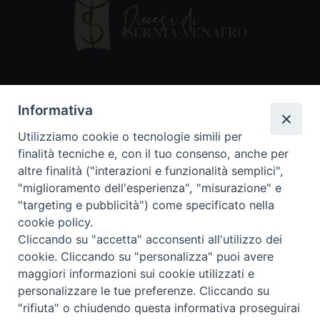
Contatti
Informativa
Piazza Andrea D'Isernia, 2
Utilizziamo cookie o tecnologie simili per
86170 Isernia
finalità tecniche e, con il tuo consenso, anche per
086550849
altre finalità ("interazioni e funzionalità semplici",
segreteria@diocesiiserniavenafro.it
"miglioramento dell'esperienza", "misurazione" e
"targeting e pubblicità") come specificato nella
I nostri social
cookie policy.
Cliccando su "accetta" acconsenti all'utilizzo dei
cookie. Cliccando su "personalizza" puoi avere
Copyright © 2018 - Diocesi di Isernia-Venafro (C.F.
maggiori informazioni sui cookie utilizzati e
90008750946). Riproduzione solo con permesso.
Tutti i diritti sono riservati
personalizzare le tue preferenze. Cliccando su
"rifiuta" o chiudendo questa informativa proseguirai