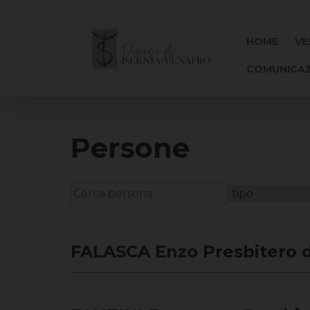
Skip
to
content
HOME
VE
COMUNICAZ
Persone
FALASCA Enzo
Presbitero 