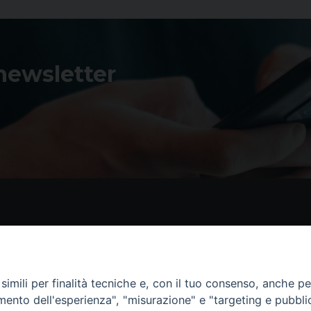
 newsletter
Contatti
I 
Piazza Andrea D'Isernia, 2
imili per finalità tecniche e, con il tuo consenso, anche per 
86170 Isernia
amento dell'esperienza", "misurazione" e "targeting e pubbli
086550849