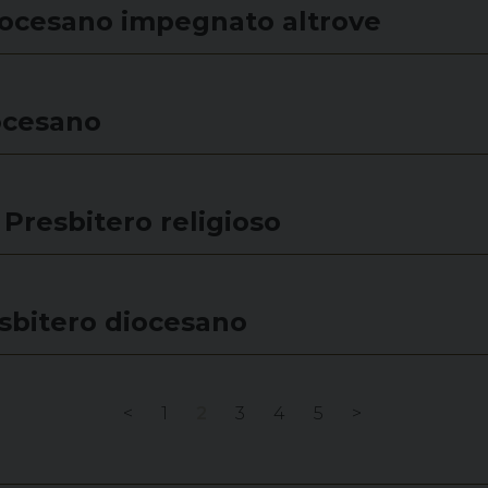
iocesano impegnato altrove
ocesano
Presbitero religioso
sbitero diocesano
<
1
2
3
4
5
>