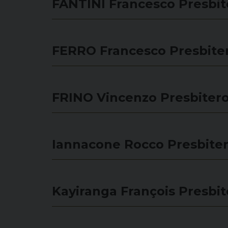
FANTINI Francesco
Presbit
FERRO Francesco
Presbite
FRINO Vincenzo
Presbiter
Iannacone Rocco
Presbite
Kayiranga François
Presbit