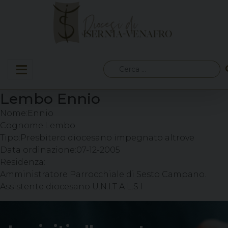
Skip
to
content
Ricerca
per:
Lembo Ennio
Nome:
Ennio
Cognome:
Lembo
Tipo:
Presbitero diocesano impegnato altrove
Data ordinazione:
07-12-2005
Residenza:
Amministratore Parrocchiale di Sesto Campano.
Assistente diocesano U.N.I.T.A.L.S.I