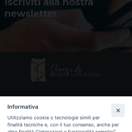
Iscriviti alla nostra
newsletter
Contatti
Informativa
Piazza Andrea D'Isernia, 2
Utilizziamo cookie o tecnologie simili per
86170 Isernia
finalità tecniche e, con il tuo consenso, anche per
086550849
altre finalità ("interazioni e funzionalità semplici",