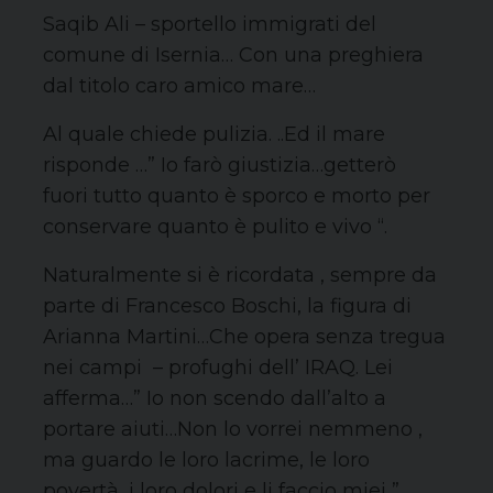
Saqib Ali – sportello immigrati del
comune di Isernia… Con una preghiera
dal titolo caro amico mare…
Al quale chiede pulizia. ..Ed il mare
risponde …” Io farò giustizia…getterò
fuori tutto quanto è sporco e morto per
conservare quanto è pulito e vivo “.
Naturalmente si è ricordata , sempre da
parte di Francesco Boschi, la figura di
Arianna Martini…Che opera senza tregua
nei campi – profughi dell’ IRAQ. Lei
afferma…” Io non scendo dall’alto a
portare aiuti…Non lo vorrei nemmeno ,
ma guardo le loro lacrime, le loro
povertà, i loro dolori e li faccio miei ” …