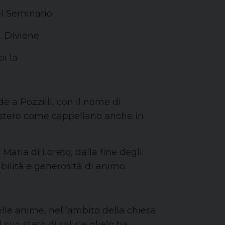
el Seminario
o. Diviene
i la
e a Pozzilli, con il nome di
istero come cappellano anche in
aria di Loreto, dalla fine degli
bilità e generosità di animo.
elle anime, nell’ambito della chiesa
uo stato di salute glielo ha