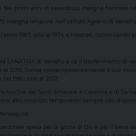
i. Nei primi anni di sacerdozio insegna francese n
72 insegna religione nell’Istituto Agrario di Venafr
l’anno 1967: sino al 1974 a Mastrati, continuando po
ora SANATRIX di Venafro e ca il trasferimento di sed
o al 2010. Svolse contemporaneamente il suo min
o nel 1980 sino al 2012.
rrocchie dei Santi Simeone e Caterina e di Santa M
iversi altri incarichi temporanei sempre con disponi
 Montaquila.
cerdotale spesa per la gloria di Dio e per il bene d
milmente e incondizionatamente sino a quando il s