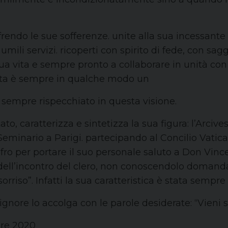
rendo le sue sofferenze. unite alla sua incessante pr
 umili servizi. ricoperti con spirito di fede, con s
 vita e sempre pronto a collaborare in unità con i 
vita è sempre in qualche modo un
sempre rispecchiato in questa visione.
o, caratterizza e sintetizza la sua figura: l’Arciv
 Seminario a Parigi. partecipando al Concilio Vatican
afro per portare il suo personale saluto a Don Vince
ell’incontro del clero, non conoscendolo domanda: 
orriso”. Infatti la sua caratteristica è stata sempre l
Signore lo accolga con le parole desiderate: “Vieni 
bre 2020