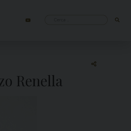
Ricerca
per:
zo Renella