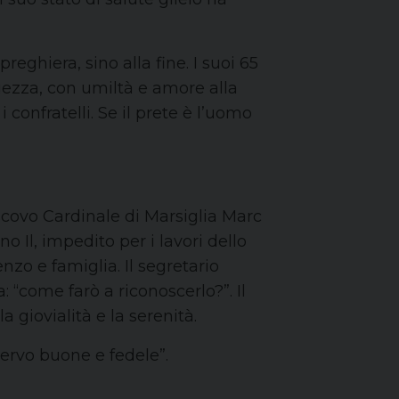
eghiera, sino alla fine. I suoi 65
aggezza, con umiltà e amore alla
confratelli. Se il prete è l’uomo
escovo Cardinale di Marsiglia Marc
o Il, impedito per i lavori dello
nzo e famiglia. Il segretario
“come farò a riconoscerlo?”. Il
a giovialità e la serenità.
servo buone e fedele”.