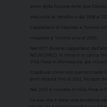
anno della fusione delle due Dioces
Vescovile di Venafro e dal 1958 al 19
Cappellano di Mastrati e Torcino nel
missione a Torcino sino al 2001.
Nel 1977 diviene cappellano dell’all
NEUROMED. Vi rimane in carica fin
Villa Flora in Montaquila, già iniziat
Coadiuva come vice-parroco nelle Pa
anni ottanta fino al 2012. Ricopre d
Nel 2012 si ricovera in Villa Flora in
La sua vita è stata una esistenza sa
locale. Ha amato sempre e servito u