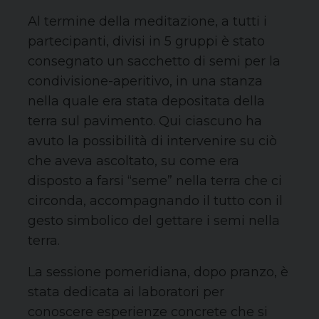
Al termine
del
la meditazione,
a tutti
i
partecipant
i,
divisi in 5 gruppi
è stato
consegnato un sacchetto di semi
per la
cond
ivision
e-aperitivo
, in una stanza
nella quale era stata depositata della
terra sul pavimento
. Qui
ciascuno ha
avuto la possibilità di interveni
re su ciò
che aveva ascoltato,
su come era
disposto a farsi “se
me” nella terra che ci
circonda, accompagnando il tutto con il
gesto simbolico del gettare i semi nella
terra.
La sessione pomeridiana, dopo pranzo, è
stata dedicata ai laboratori
per
conoscere esperienze concrete che si