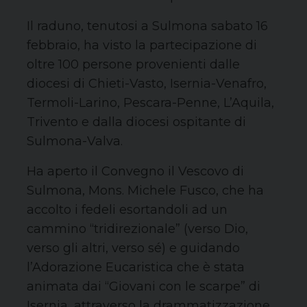
Il raduno, tenutosi a Sulmona sabato 16
febbraio, ha visto la partecipazione di
oltre 100 persone
provenienti dalle
diocesi di Chieti-Vasto, Isernia-Venafro,
Termoli-Larino, Pescara-Penne, L’Aquila,
Trivento e dalla diocesi ospitante di
Sulmona-Valva.
Ha aperto il Convegno il Vescovo di
Sulmona,
Mons
. Michele Fusco, che ha
accolto i fedeli esortandoli ad un
cammino “
tridirezionale
” (verso Dio,
verso gli altri, verso sé) e guidando
l’Adorazione Eucaristica che è stata
animata dai “Giovani con le scarpe” di
Isernia, attraverso la drammatizzazione