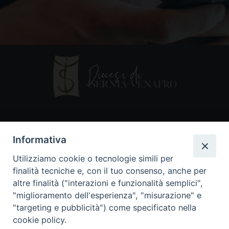
Contatti
Informativa
Piazza Andrea D'Isernia, 2
Utilizziamo cookie o tecnologie simili per
86170 Isernia
finalità tecniche e, con il tuo consenso, anche per
086550849
altre finalità ("interazioni e funzionalità semplici",
segreteria@diocesiiserniavenafro.it
"miglioramento dell'esperienza", "misurazione" e
"targeting e pubblicità") come specificato nella
I nostri social
cookie policy.