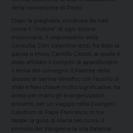
della conversione di Paolo.
Dopo
la preghiera,
condivisa da tutti
come il “motore” di ogni azione
missionaria,
il responsabile della
Consulta, Don Valentino
Iezzi
, ha dato la
parola a
Mons
. Camillo
Cibotti
, al qu
ale è
stato affidato il
compi
to di approfondire
i
l
tema del
convegno.
Il Pastore della
diocesi di Isernia-Venafro, con l’ausilio di
slide e frasi chiave molto significative, ha
preso per mano gli evangelizzatori
presenti, per un viaggio nella
Evangelii
Gaudium
di Papa Francesco, in tre
tappe: la gioia di Maria nel cuore, il
primato del Vangelo e la vita fraterna.