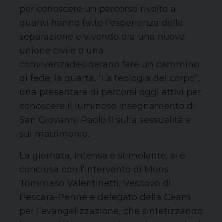
per conoscere un percorso rivolto a
quanti hanno fatto l’esper
ienza della
separazione e vivendo
ora una nuova
unione civile o una
convivenza
desiderano fare un cammino
di fede
; la quarta, “La teologia del corpo”
,
una
presentare
d
i percorsi oggi attivi per
conoscere il luminoso insegnamento di
San Giovanni Paolo II sulla sessualità e
sul matrimonio.
La giornata, inte
n
sa e stimolante, si è
conclusa con l’intervento di
Mons
.
Tommaso
Valentinetti
, Vescovo
di
Pescara-Penne e
delegato della
Ceam
per l’evangelizzazione
, che sintetizzando