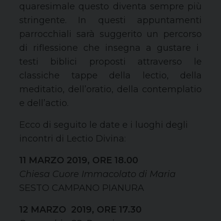
quaresimale questo diventa sempre più
stringente.
I
n questi appuntamenti
parrocchiali
sarà
suggeri
t
o un percorso
di riflessione
che insegna a gustare i
testi biblici proposti
attraverso
le
classiche tappe della lectio, della
meditatio
, dell’
oratio
, della
contemplatio
e dell’
actio
.
Ecco di seguito le date e i luoghi degli
incontri di Lectio Divina:
11 MARZO 2019, ORE 18.00
Chiesa Cuore Immacolato di Maria
SESTO CAMPANO PIANURA
12 MARZO 2019, ORE 17.30