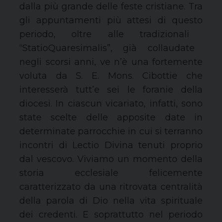
dalla più grande delle feste cristiane.
Tra
gli appuntamenti più attesi di questo
periodo
, oltre alle
tradizionali
“
S
tatio
Q
uaresimalis
”, già collaudate
negli scorsi anni, ve n’è una fortemente
voluta da S. E.
Mons
.
Cibotti
e che
interesserà tutt’e
sei
le
foranie della
diocesi
. In ciascun vicariato, infatti, sono
state scelte delle apposite date in
determinate parrocchie in cui si terranno
incontri di Lectio Divina tenuti proprio
dal vescovo.
Viviamo un momento della
storia ecclesiale felicemente
caratterizzato da una ritrovata centralità
della parola di Dio nella vita spirituale
dei credenti.
E soprattutto nel periodo