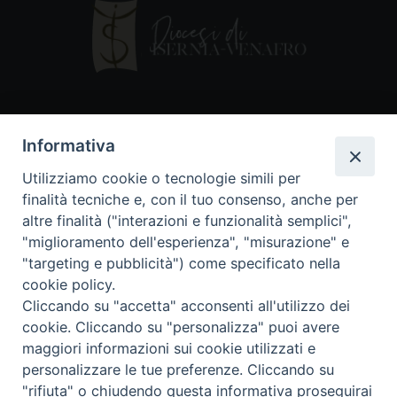
Contatti
Informativa
Piazza Andrea D'Isernia, 2
Utilizziamo cookie o tecnologie simili per
86170 Isernia
finalità tecniche e, con il tuo consenso, anche per
086550849
altre finalità ("interazioni e funzionalità semplici",
segreteria@diocesiiserniavenafro.it
"miglioramento dell'esperienza", "misurazione" e
"targeting e pubblicità") come specificato nella
I nostri social
cookie policy.
Cliccando su "accetta" acconsenti all'utilizzo dei
cookie. Cliccando su "personalizza" puoi avere
Copyright © 2018 - Diocesi di Isernia-Venafro (C.F.
maggiori informazioni sui cookie utilizzati e
90008750946). Riproduzione solo con permesso.
Tutti i diritti sono riservati
personalizzare le tue preferenze. Cliccando su
"rifiuta" o chiudendo questa informativa proseguirai