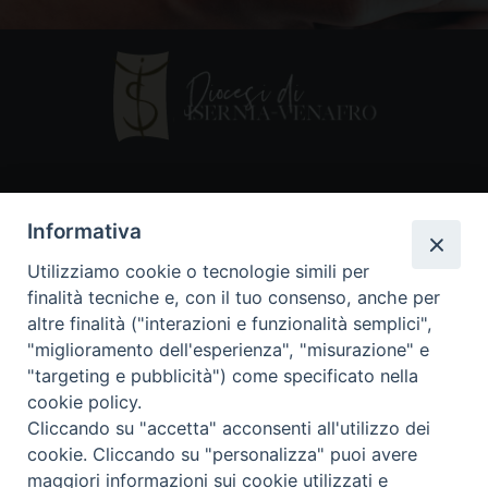
Contatti
Informativa
Piazza Andrea D'Isernia, 2
Utilizziamo cookie o tecnologie simili per
86170 Isernia
finalità tecniche e, con il tuo consenso, anche per
086550849
altre finalità ("interazioni e funzionalità semplici",
segreteria@diocesiiserniavenafro.it
"miglioramento dell'esperienza", "misurazione" e
"targeting e pubblicità") come specificato nella
I nostri social
cookie policy.
Cliccando su "accetta" acconsenti all'utilizzo dei
cookie. Cliccando su "personalizza" puoi avere
Copyright © 2018 - Diocesi di Isernia-Venafro (C.F.
maggiori informazioni sui cookie utilizzati e
90008750946). Riproduzione solo con permesso.