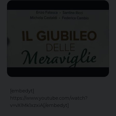
[embedyt]
https://www.youtube.com/watch?
v=vXlMk1xzxiA[/embedyt]