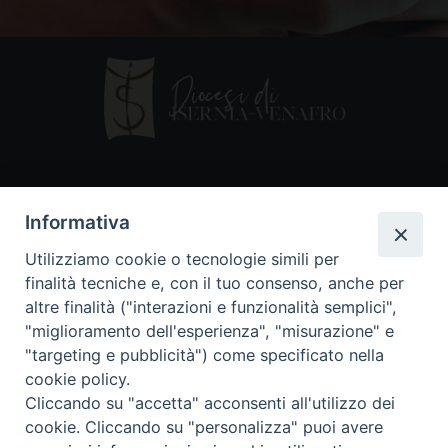
Contatti
Informativa
Piazza Andrea D'Isernia, 2
Utilizziamo cookie o tecnologie simili per
86170 Isernia
finalità tecniche e, con il tuo consenso, anche per
086550849
altre finalità ("interazioni e funzionalità semplici",
segreteria@diocesiiserniavenafro.it
"miglioramento dell'esperienza", "misurazione" e
"targeting e pubblicità") come specificato nella
I nostri social
cookie policy.
Cliccando su "accetta" acconsenti all'utilizzo dei
cookie. Cliccando su "personalizza" puoi avere
Copyright © 2018 - Diocesi di Isernia-Venafro (C.F.