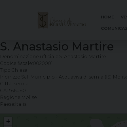
Skip
to
content
HOME
VE
COMUNICAZ
S. Anastasio Martire
Denominazione ufficiale:
S. Anastasio Martire
Codice fiscale:
0020001
Tipo:
Chiesa
Indirizzo:
Sal. Municipio - Acquaviva d'Isernia (IS) Molise
Città:
Isernia
CAP:
86080
Regione:
Molise
Paese:
Italia
S. Anastasio Martire
+