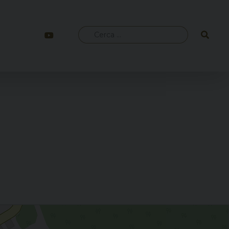
Ricerca
per: