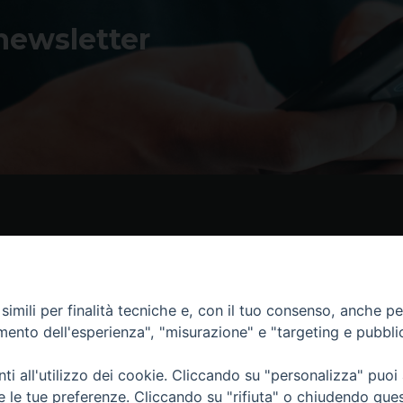
 newsletter
Contatti
I 
Piazza Andrea D'Isernia, 2
imili per finalità tecniche e, con il tuo consenso, anche per 
86170 Isernia
amento dell'esperienza", "misurazione" e "targeting e pubbli
086550849
segreteria@diocesiiserniavenafro.it
i all'utilizzo dei cookie. Cliccando su "personalizza" puoi
re le tue preferenze. Cliccando su "rifiuta" o chiudendo que