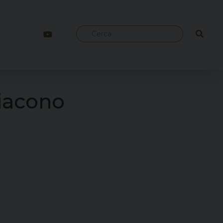
Ricerca
per:
Diacono