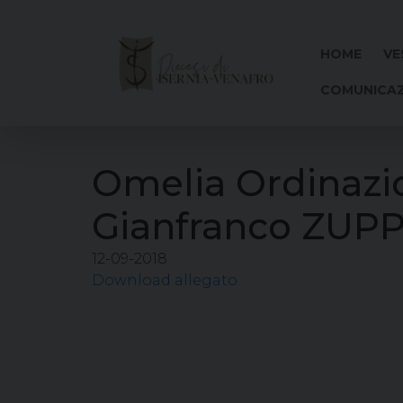
Skip
to
content
HOME
VE
COMUNICAZ
Omelia Ordinazio
Gianfranco ZUP
12-09-2018
Download allegato